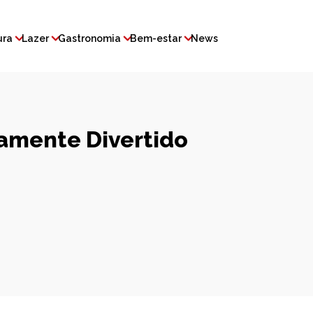
ura
Lazer
Gastronomia
Bem-estar
News
vamente Divertido