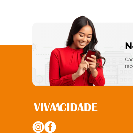
N
Cad
rec