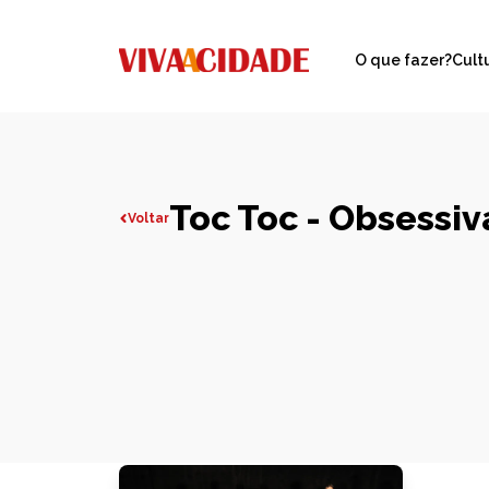
O que fazer?
Cult
Toc Toc - Obsessi
Voltar
Todas publicações