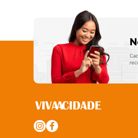
N
Cad
rec