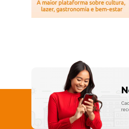
N
Cad
rec