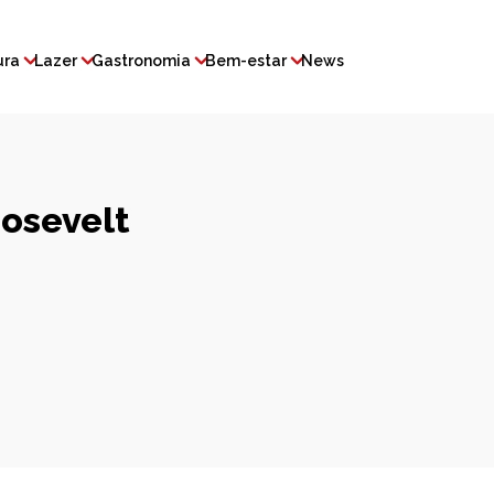
ura
Lazer
Gastronomia
Bem-estar
News
oosevelt