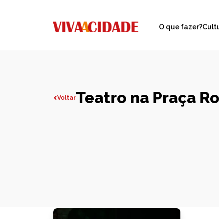
O que fazer?
Cult
Teatro na Praça R
Voltar
Todas publicações