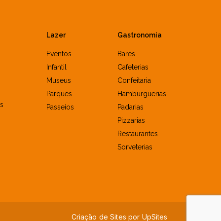
Lazer
Gastronomia
Eventos
Bares
Infantil
Cafeterias
Museus
Confeitaria
Parques
Hamburguerias
s
Passeios
Padarias
Pizzarias
Restaurantes
Sorveterias
Criação de Sites por
U
p
S
i
t
e
s