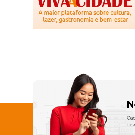
N
Cad
rec