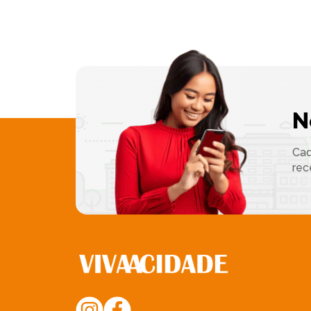
N
Cad
rec