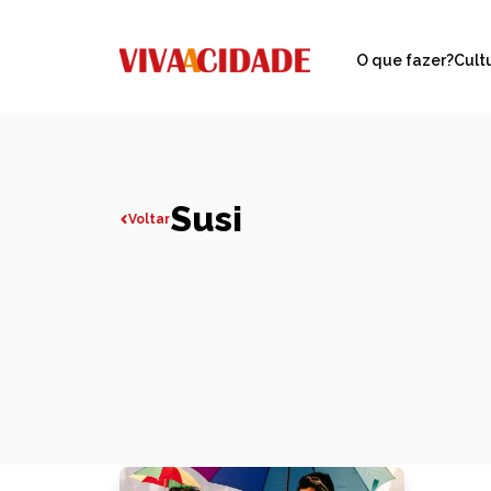
O que fazer?
Cult
Susi
Voltar
Todas publicações