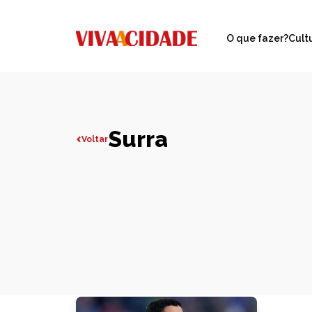
O que fazer?
Cult
Surra
Voltar
Todas publicações