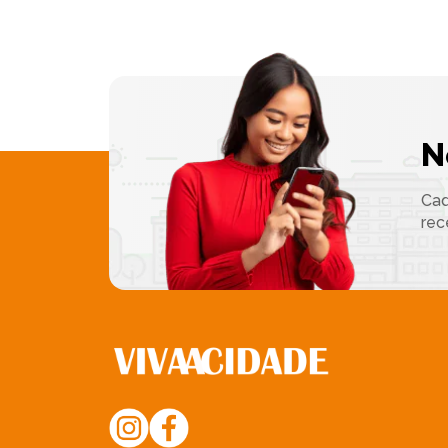
N
Cad
rec