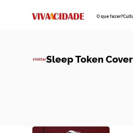
O que fazer?
Cult
Sleep Token Cover
Voltar
Todas publicações