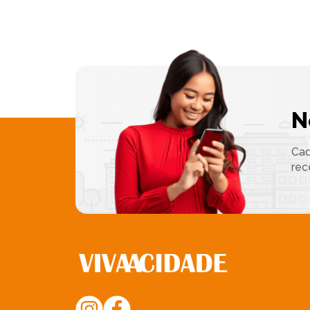
N
Cad
rec