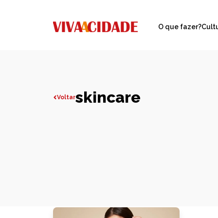
O que fazer?
Cult
skincare
Voltar
Todas publicações