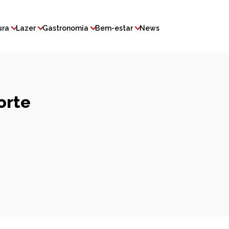
ura
Lazer
Gastronomia
Bem-estar
News
orte