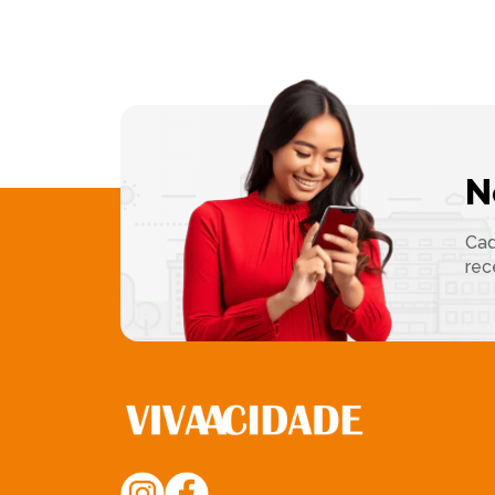
N
Cad
rec