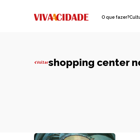
O que fazer?
Cult
shopping center n
Voltar
Todas publicações