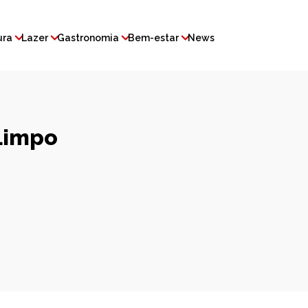
ura
Lazer
Gastronomia
Bem-estar
News
Limpo