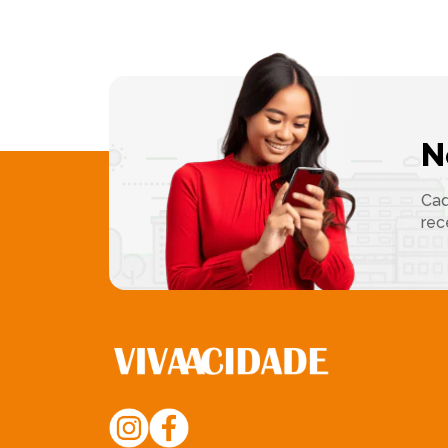
N
Cad
rec