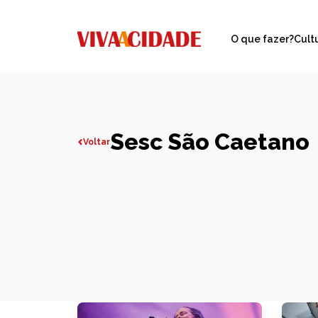
O que fazer?
Cult
Sesc São Caetano
Voltar
Todas publicações