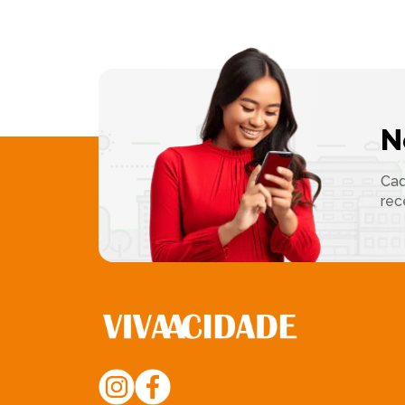
N
Cad
rec