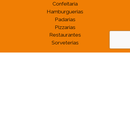
Confeitaria
Hamburguerias
Padarias
Pizzarias
Restaurantes
Sorveterias
Copyright © 2026 Viva a Cidade
Política de Privacidade
Criação de Sites por
U
p
S
i
t
e
s