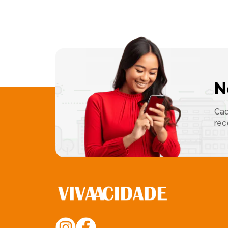
N
Cad
rec