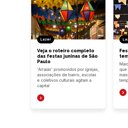
Lazer
La
Veja o roteiro completo
Fes
das festas juninas de São
tem
Paulo
Mai
'Arraiás' promovidos por igrejas,
que
associações de bairro, escolas
mais
e coletivos culturais agitam a
temp
capital