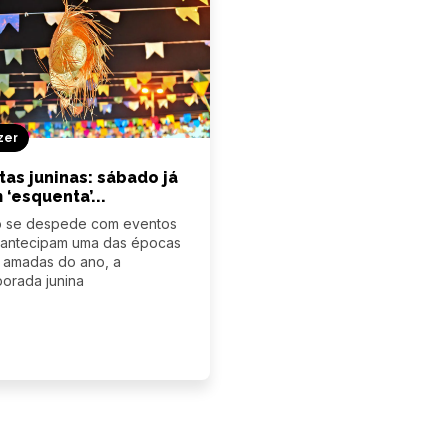
zer
tas juninas: sábado já
 ‘esquenta’...
o se despede com eventos
 antecipam uma das épocas
 amadas do ano, a
orada junina