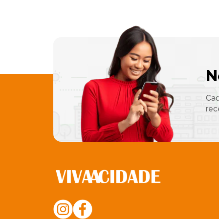
N
Cad
rec