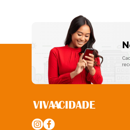
N
Cad
rec