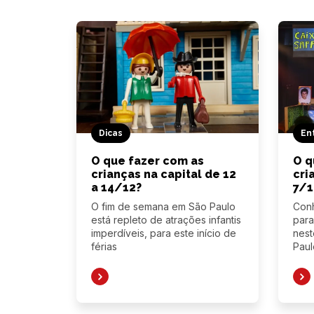
Dicas
En
O que fazer com as
O q
crianças na capital de 12
cri
a 14/12?
7/1
O fim de semana em São Paulo
Con
está repleto de atrações infantis
para
imperdíveis, para este início de
nest
férias
Paul