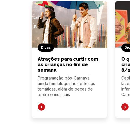
Dicas
Di
Atrações para curtir com
O q
as crianças no fim de
cri
semana
8/
Programação pós-Carnaval
Capi
ainda tem bloquinhos e festas
laze
temáticas, além de peças de
infa
teatro e musicais
Carn