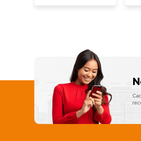
N
Cad
rec