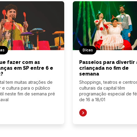
cas
Dicas
ue fazer com as
Passeios para divertir 
anças em SP entre 6 e
criançada no fim de
2?
semana
tal tem muitas atrações de
Shoppings, teatros e centro
r e cultura para o público
culturais da capital têm
ntil neste fim de semana pré
programação especial de fé
aval
de 16 a 18/01