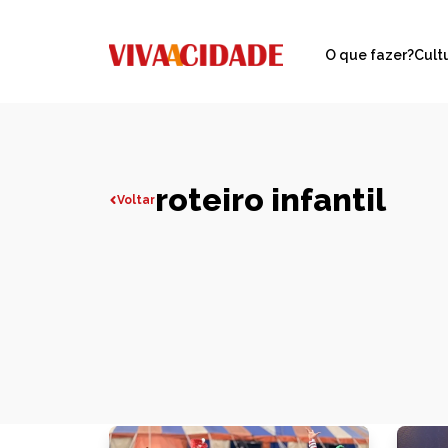
O que fazer?
Cult
roteiro infantil
Voltar
Todas publicações