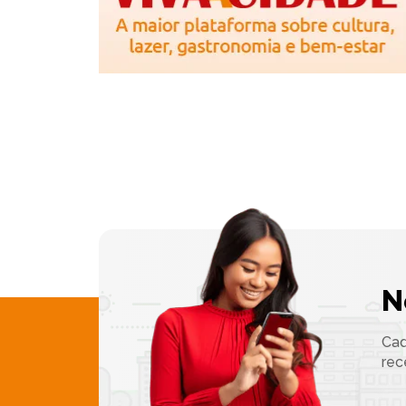
N
Cad
rec