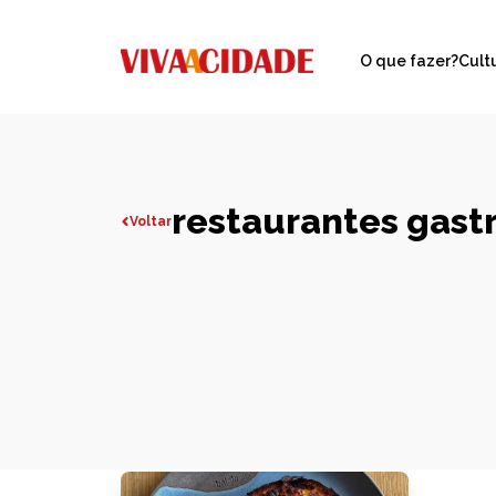
O que fazer?
Cult
restaurantes gastr
Voltar
Todas publicações