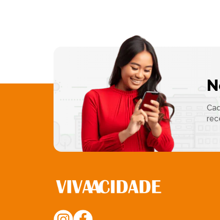
N
Cad
rec