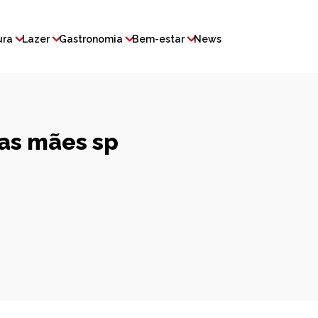
ura
Lazer
Gastronomia
Bem-estar
News
das mães sp