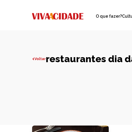
O que fazer?
Cult
restaurantes dia 
Voltar
Todas publicações