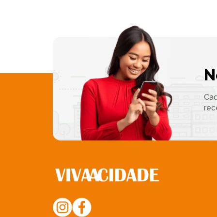
N
Cad
rec