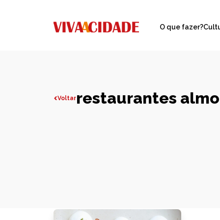
O que fazer?
Cult
restaurantes almo
Voltar
Todas publicações