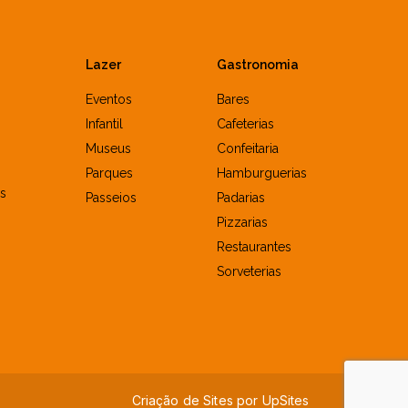
Lazer
Gastronomia
Eventos
Bares
Infantil
Cafeterias
Museus
Confeitaria
Parques
Hamburguerias
s
Passeios
Padarias
Pizzarias
Restaurantes
Sorveterias
Criação de Sites por
U
p
S
i
t
e
s