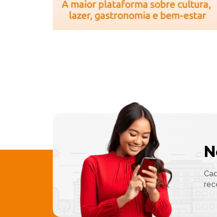
N
Cad
rec