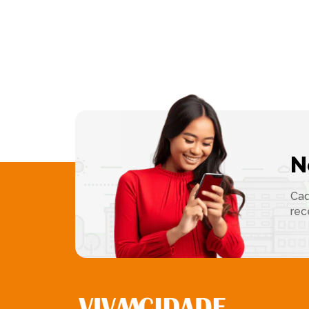
N
Cad
rec