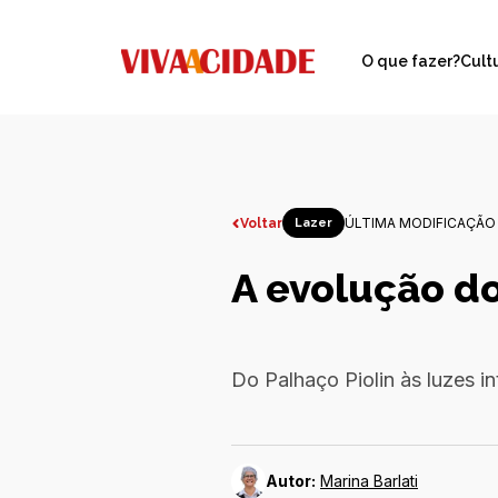
O que fazer?
Cult
ÚLTIMA MODIFICAÇÃO 
Voltar
Lazer
A evolução do
Do Palhaço Piolin às luzes in
Autor:
Marina Barlati