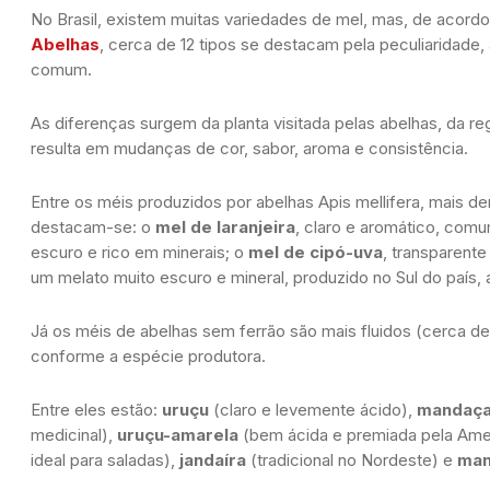
No Brasil, existem muitas variedades de mel, mas, de acor
Abelhas
, cerca de 12 tipos se destacam pela peculiaridade,
comum.
As diferenças surgem da planta visitada pelas abelhas, da r
resulta em mudanças de cor, sabor, aroma e consistência.
Entre os méis produzidos por abelhas
Apis mellifera
, mais d
destacam-se: o
mel de laranjeira
, claro e aromático, com
escuro e rico em minerais; o
mel de cipó-uva
, transparente
um melato muito escuro e mineral, produzido no Sul do país, 
Já os méis de abelhas sem ferrão são mais fluidos (cerca d
conforme a espécie produtora.
Entre eles estão:
uruçu
(claro e levemente ácido),
mandaça
medicinal),
uruçu-amarela
(bem ácida e premiada pela
Ame
ideal para saladas),
jandaíra
(tradicional no Nordeste) e
man