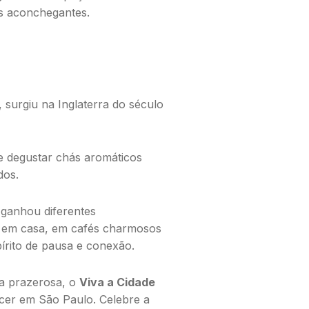
s aconchegantes.
,
surgiu na Inglaterra do século
 e degustar chás aromáticos
dos.
ganhou diferentes
r em casa, em cafés charmosos
rito de pausa e conexão.
a prazerosa, o
Viva a Cidade
ecer em
São Paulo. C
elebre a