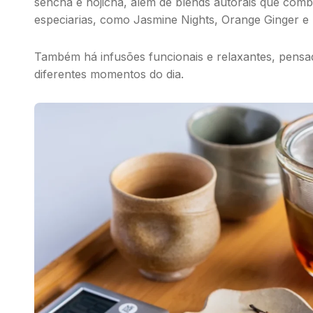
sencha
e
hojicha
, além de
blends
autorais que combi
especiarias, como Jasmine Nights, Orange Ginger e 
Também há infusões funcionais e relaxantes, pens
diferentes momentos do dia.