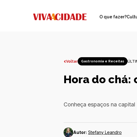
O que fazer?
Cult
ÚLTI
Voltar
Gastronomia e Receitas
Hora do chá: 
Conheça espaços na capital 
Autor:
Stefany Leandro