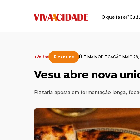
O que fazer?
Cult
Pizzarias
ÚLTIMA MODIFICAÇÃO MAIO 28,
Voltar
Vesu abre nova uni
Pizzaria aposta em fermentação longa, focacc