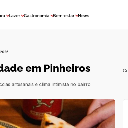
ura
Lazer
Gastronomia
Bem-estar
News
 2026
dade em Pinheiros
Co
ias artesanais e clima intimista no bairro