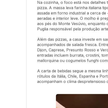
Na cozinha, o foco está nos detalhes t
pizza. A massa leva farinha italiana t
assada em forno industrial a cerca d
aeradas e interior leve. O molho é p
aos pés do Monte Vesúvio, enquanto os
Puglia responsável pela produção arte
Além das pizzas, a casa investe em sa
acompanhados de salada fresca. Ent
Dijon, Caprese, Presunto Rosso e Verd
entradas incluem burrata, crostini, to
mallorquina ou cogumelos funghi com
A carta de bebidas segue a mesma lin
rótulos da Itália, Chile, Espanha e Por
acompanham o clima despretensioso d