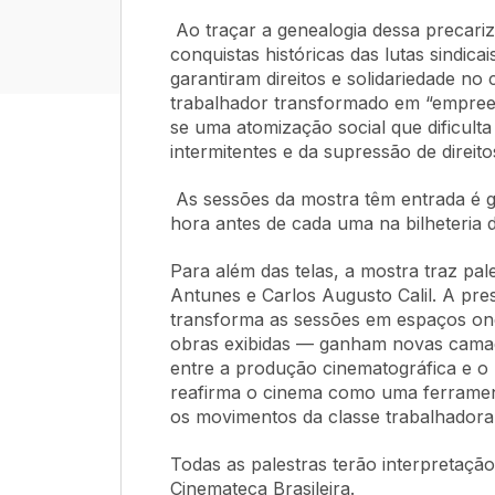
Ao traçar a genealogia dessa precari
conquistas históricas das lutas sindic
garantiram direitos e solidariedade n
trabalhador transformado em “empree
se uma atomização social que dificulta 
intermitentes e da supressão de direito
As sessões da mostra têm entrada é gr
hora antes de cada uma na bilheteria 
Para além das telas, a mostra traz pa
Antunes e Carlos Augusto Calil. A pre
transforma as sessões em espaços ond
obras exibidas — ganham novas camad
entre a produção cinematográfica e o
reafirma o cinema como uma ferramen
os movimentos da classe trabalhadora 
Todas as palestras terão interpretaçã
Cinemateca Brasileira.