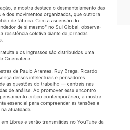
zação, a mostra destaca o desmantelamento das
ais e dos movimentos organizados, que outrora
o chão de fábrica. Com a ascensão do
ndedor de si mesmo” no Sul Global, observa-
a resistência coletiva diante de jornadas
s.
atuita e os ingressos são distribuídos uma
da Cinemateca.
lestras de Paulo Arantes, Ruy Braga, Ricardo
sença desses intelectuais e pensadores
e as questões do trabalho — centrais nas
as de análise. Ao promover esse encontro
 pensamento crítico contemporâneo, a mostra
ta essencial para compreender as tensões e
na atualidade.
o em Libras e serão transmitidas no YouTube da