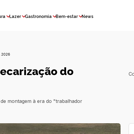
ura
Lazer
Gastronomia
Bem-estar
News
 2026
recarização do
Co
ha de montagem à era do "trabalhador