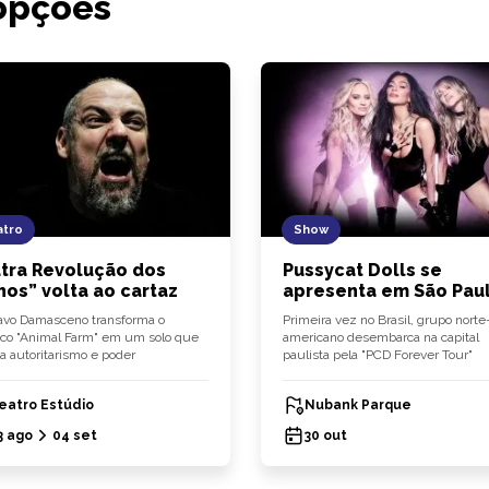
opções
tro
Show
tra Revolução dos
Pussycat Dolls se
hos” volta ao cartaz
apresenta em São Pau
vo Damasceno transforma o
Primeira vez no Brasil, grupo norte
ico "Animal Farm" em um solo que
americano desembarca na capital
a autoritarismo e poder
paulista pela "PCD Forever Tour"
eatro Estúdio
Nubank Parque
3 ago
04 set
30 out