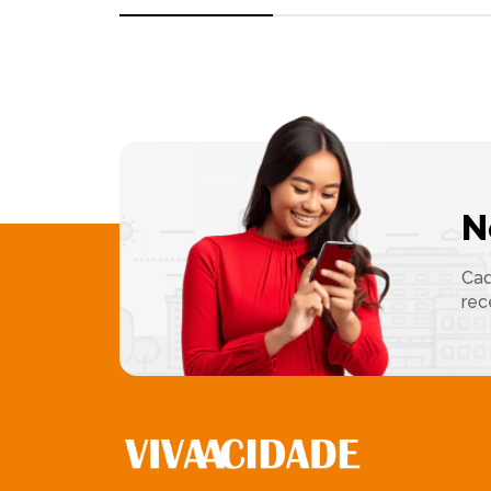
N
Cad
rec