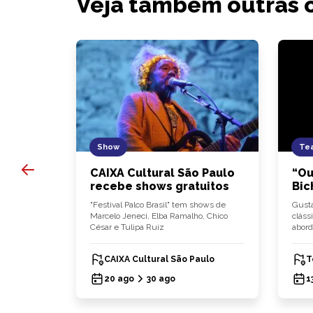
Veja também outras 
Show
Tea
 10
CAIXA Cultural São Paulo
“Ou
dápio
recebe shows gratuitos
Bic
lia
"Festival Palco Brasil" tem shows de
Gusta
ça carta de
Marcelo Jeneci, Elba Ramalho, Chico
cláss
César e Tulipa Ruiz
abord
CAIXA Cultural São Paulo
T
20 ago
30 ago
1