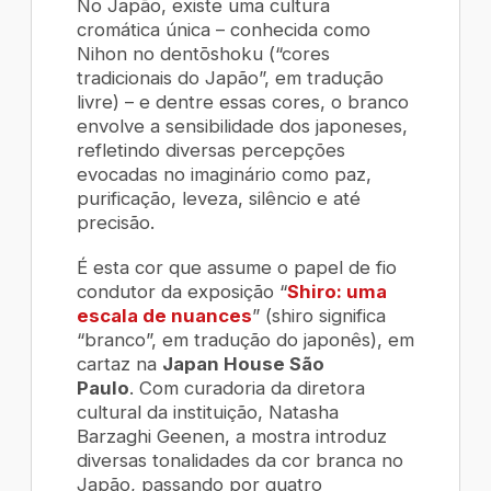
No Japão, existe uma cultura
cromática única – conhecida como
Nihon no dentōshoku
(“cores
tradicionais do Japão”, em tradução
livre) – e dentre essas cores, o branco
envolve a sensibilidade dos japoneses,
refletindo diversas percepções
evocadas no imaginário como paz,
purificação, leveza, silêncio e até
precisão.
É esta cor que assume o papel de fio
condutor da exposição
“
Shiro: uma
escala de nuances
”
(
shiro
significa
“branco”, em tradução do japonês), em
cartaz na
J
apan House São
Paulo
.
Com curadoria da diretora
cultural da instituição, Natasha
Barzaghi Geenen, a mostra introduz
diversas tonalidades da cor branca no
Japão, passando por quatro