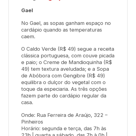
Gael
No Gael, as sopas ganham espaço no
cardápio quando as temperaturas
caem.
O
Caldo Verde
(R$ 49) segue a receita
clássica portuguesa, com couve picada
e paio; o
Creme de Mandioquinha
(R$
49) tem textura aveludada; e a S
opa
de Abóbora com Gengibre
(R$ 49)
equilibra o dulçor do vegetal com o
toque da especiaria. As três opções
fazem parte do cardápio regular da
casa.
Onde: Rua Ferreira de Araújo, 322 –
Pinheiros
Horário: segunda e terça, das 7h às
23h | quarta a sábado, das 7h à 0h |