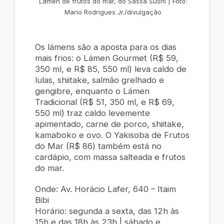
Lámen de frutos do mar, do Sassa Sushi | Foto:
Mario Rodrigues Jr./divulgação
Os lámens são a aposta para os dias
mais frios: o
Lámen Gourmet
(R$ 59,
350 ml, e R$ 85, 550 ml) leva caldo de
lulas, shiitake, salmão grelhado e
gengibre, enquanto o
Lámen
Tradicional
(R$ 51, 350 ml, e R$ 69,
550 ml) traz caldo levemente
apimentado, carne de porco, shiitake,
kamaboko e ovo. O
Yakisoba de Frutos
do Mar
(R$ 86) também está no
cardápio, com massa salteada e frutos
do mar.
Onde: Av. Horácio Lafer, 640 – Itaim
Bibi
Horário: segunda a sexta, das 12h às
15h e das 18h às 23h | sábado e