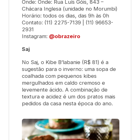
Onde:
Onde: Rua Luís Góis, 843 –
Chácara Inglesa (unidade no Morumbi)
Horário: todos os dias, das 9h às 0h
Contato: (11) 2275-7139 | (11) 96653-
2931
Instagram:
@obrazeiro
Saj
No Saj, o
Kibe B’labanie
(R$ 81) é a
sugestão para o inverno: uma sopa de
coalhada com pequenos kibes
mergulhados em caldo cremoso e
levemente ácido. A combinação de
textura e acidez é um dos pratos mais
pedidos da casa nesta época do ano.