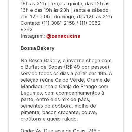
19h às 22h | terça a quinta, das 12h às
16h e das 19h às 23h | sexta e sábado,
das 12h à 0h | domingo, das 12h às 22h
Contato: (11) 3081-2158 / (11) 3082-
9362
Instagram:
@zenacucina
Bossa Bakery
Na Bossa Bakery, o inverno chega com
o
Buffet de Sopas
(R$ 49 por pessoa),
servido todos os dias a partir das 18h. A
seleção reúne
Caldo Verde, Creme de
Mandioquinha e Canja de Frango com
Legumes
, com acompanhamentos à
parte, entre eles mix de pães,
sementes de abóbora, molho de
pimenta, bacon crocante, couve,
croûtons e queijo ralado.
Onde: Av. Duquesa de Goiás, 715 –