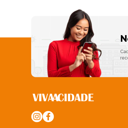
N
Cad
rec