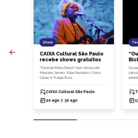
Show
Tea
 10
CAIXA Cultural São Paulo
“Ou
dápio
recebe shows gratuitos
Bic
lia
"Festival Palco Brasil" tem shows de
Gusta
ça carta de
Marcelo Jeneci, Elba Ramalho, Chico
cláss
César e Tulipa Ruiz
abord
CAIXA Cultural São Paulo
T
20 ago
30 ago
1