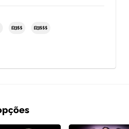
$$
$$$
opções