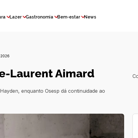
ura
Lazer
Gastronomia
Bem-estar
News
 2026
re-Laurent Aimard
Co
 e Hayden, enquanto Osesp dá continuidade ao