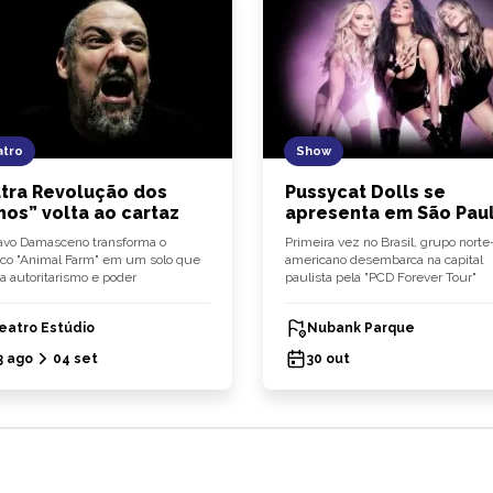
tro
Show
tra Revolução dos
Pussycat Dolls se
hos” volta ao cartaz
apresenta em São Pau
vo Damasceno transforma o
Primeira vez no Brasil, grupo norte
ico "Animal Farm" em um solo que
americano desembarca na capital
a autoritarismo e poder
paulista pela "PCD Forever Tour"
eatro Estúdio
Nubank Parque
3 ago
04 set
30 out