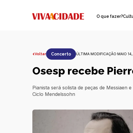
O que fazer?
Cult
Concerto
ÚLTIMA MODIFICAÇÃO MAIO 14,
Voltar
Osesp recebe Pier
Pianista será solista de peças de Messiaen
Ciclo Mendelssohn