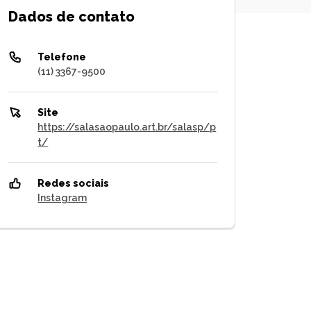
Dados de contato
Telefone
(11) 3367-9500
Site
https://salasaopaulo.art.br/salasp/p
t/
Redes sociais
Instagram