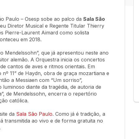
ão Paulo – Osesp sobe ao palco da
Sala São
eu Diretor Musical e Regente Titular Thierry
ês Pierre-Laurent Aimard como solista
aconteceu em 2018.
lo Mendelssohn”, que já apresentou neste ano
itor alemão. A Orquestra inicia os concertos
e cantos de aves e ritmos orientais. Em
o nº 11” de Haydn, obra de graça mozartiana e
ntão a Messiaen com “Um sorriso”,
luminoso diante da tragédia, de autoria de
a”, de Mendelssohn, encerra o repertório
ção católica.
site da
Sala São Paulo
. Como já é tradição, a
 transmitida ao vivo e de forma gratuita no
.