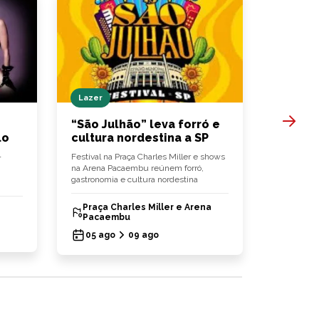
Lazer
Hamburg
“São Julhão” leva forró e
Bullgue
lo
cultura nordestina a SP
hambúr
-
Festival na Praça Charles Miller e shows
‘Fish Delig
na Arena Pacaembu reúnem forró,
chegam às 
gastronomia e cultura nordestina
hambúrgu
Praça Charles Miller e Arena
Bullg
Pacaembu
03 ag
05 ago
09 ago