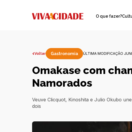
O que fazer?
Cult
Gastronomia
ÚLTIMA MODIFICAÇÃO JUNH
Voltar
Omakase com cham
Namorados
Veuve Clicquot, Kinoshita e Julio Okubo une
dois