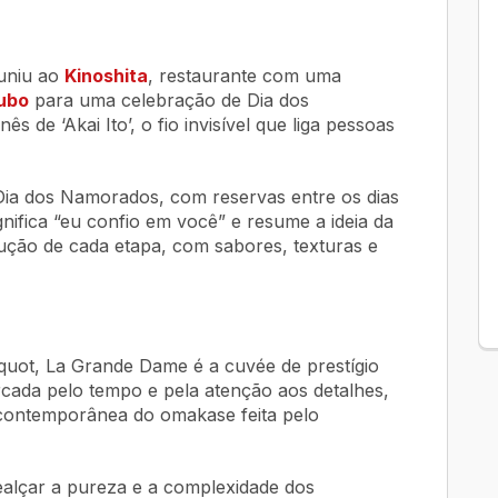
uniu ao
Kinoshita
, restaurante com uma
ubo
para uma celebração de Dia dos
 de ‘Akai Ito’, o fio invisível que liga pessoas
ia dos Namorados, com reservas entre os dias
gnifica “eu confio em você” e resume a ideia da
ução de cada etapa, com sabores, texturas e
quot,
La Grande Dame
é a
cuvée
de prestígio
cada pelo tempo e pela atenção aos detalhes,
 contemporânea do omakase feita pelo
ealçar a pureza e a complexidade dos