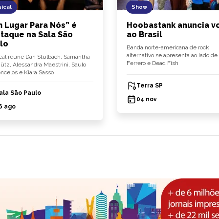
ical
Show
 Lugar Para Nós” é
Hoobastank anuncia vo
taque na Sala São
ao Brasil
lo
Banda norte-americana de rock
alternativo se apresenta ao lado de 
al reúne Dan Stulbach, Samantha
Ferrero e Dead Fish
tz, Alessandra Maestrini, Saulo
ncelos e Kiara Sasso
Terra SP
ala São Paulo
04 nov
6 ago