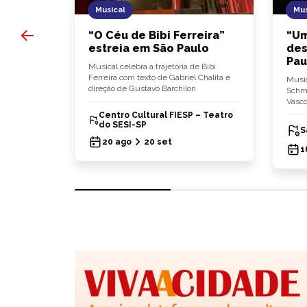
Musical
Mus
es
“O Céu de Bibi Ferreira”
“Um
gem
estreia em São Paulo
des
Pau
ito"
Musical celebra a trajetória de Bibi
a peça
Ferreira com texto de Gabriel Chalita e
Music
ônia
direção de Gustavo Barchilon
Schmü
Vasco
Centro Cultural FIESP – Teatro
ônia)
do SESI-SP
S
20 ago
20 set
1