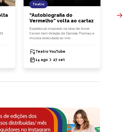
Teatro
Evento
lta
“Autobiografia do
“Expo 
Vermelho” volta ao cartaz
edição
anos
Espetáculo inspirado na obra de Anne
Di
Carson tem direção de Daniela Thomas e
Evento reún
música executada ao vivo
debates, 
iniciativas
Teatro YouTube
Parqu
14 ago
27 set
15 ag