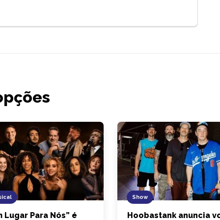
opções
ical
Show
 Lugar Para Nós” é
Hoobastank anuncia vo