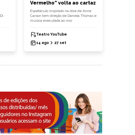
Vermelho” volta ao cartaz
edição
anos
Espetáculo inspirado na obra de Anne
Di
Carson tem direção de Daniela Thomas e
Evento reún
música executada ao vivo
debates, 
iniciativas
Teatro YouTube
Parqu
14 ago
27 set
15 ag