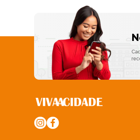
N
Cad
rec