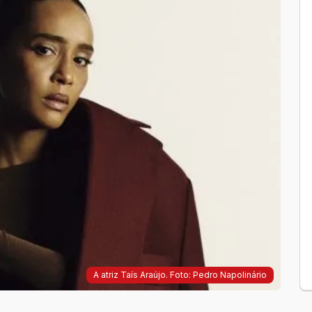
A atriz Taís Araújo. Foto: Pedro Napolinário