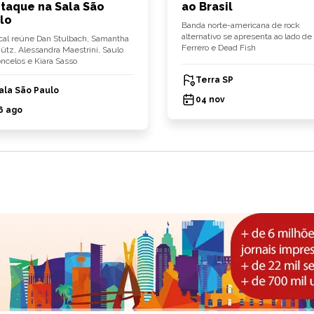
taque na Sala São
ao Brasil
lo
Banda norte-americana de rock
alternativo se apresenta ao lado de 
al reúne Dan Stulbach, Samantha
Ferrero e Dead Fish
tz, Alessandra Maestrini, Saulo
ncelos e Kiara Sasso
Terra SP
ala São Paulo
04 nov
6 ago