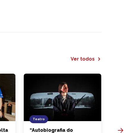
Ver todos
Teatro
Evento
lta
“Autobiografia do
“Expo 