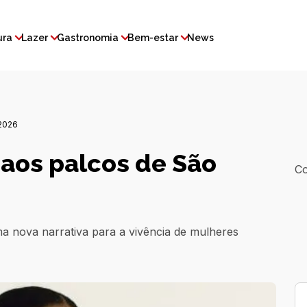
ura
Lazer
Gastronomia
Bem-estar
News
2026
 aos palcos de São
Co
a nova narrativa para a vivência de mulheres