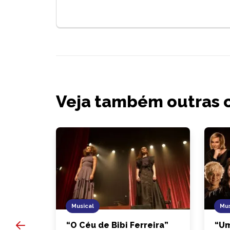
Veja também outras 
Musical
Mus
es
“O Céu de Bibi Ferreira”
“Um