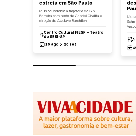
gem
estreia em São Paulo
des
Pau
ito"
Musical celebra a trajetória de Bibi
a peça
Ferreira com texto de Gabriel Chalita e
Music
ônia
direção de Gustavo Barchilon
Schmü
Vasco
Centro Cultural FIESP – Teatro
ônia)
do SESI-SP
S
20 ago
20 set
1