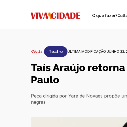
O que fazer?
Cult
Teatro
ÚLTIMA MODIFICAÇÃO JUNHO 22, 
Voltar
Taís Araújo retorna
Paulo
Peça dirigida por Yara de Novaes propõe um
negras