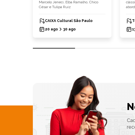
ça carta de
Marcelo Jeneci, Elba Ramalho, Chico
cláss
César e Tulipa Ruiz
abord
CAIXA Cultural São Paulo
T
20 ago
30 ago
1
N
Cad
rec