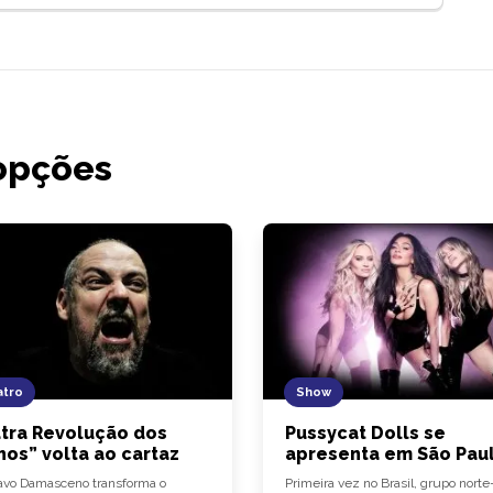
opções
tro
Show
tra Revolução dos
Pussycat Dolls se
hos” volta ao cartaz
apresenta em São Pau
vo Damasceno transforma o
Primeira vez no Brasil, grupo norte