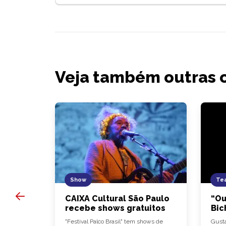
Veja também outras 
Show
Tea
 10
CAIXA Cultural São Paulo
“Ou
dápio
recebe shows gratuitos
Bic
lia
"Festival Palco Brasil" tem shows de
Gusta