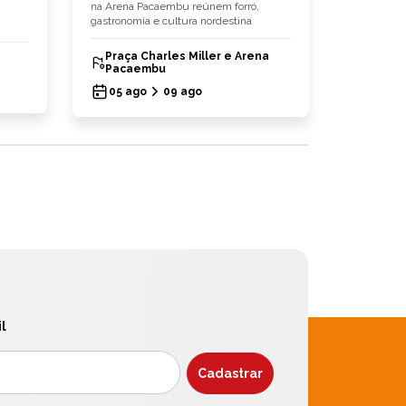
na Arena Pacaembu reúnem forró,
chegam às 
gastronomia e cultura nordestina
hambúrgu
Praça Charles Miller e Arena
Bullg
Pacaembu
03 ag
05 ago
09 ago
l