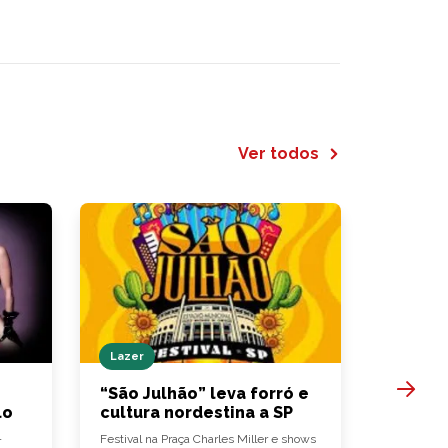
Ver todos
Lazer
Hamburg
“São Julhão” leva forró e
Bullgue
lo
cultura nordestina a SP
hambúr
-
Festival na Praça Charles Miller e shows
‘Fish Delig