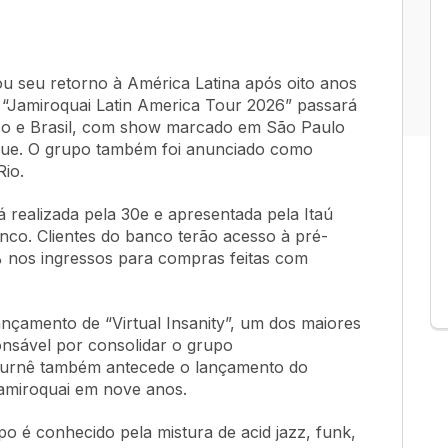
u seu retorno à América Latina após oito anos
 “Jamiroquai Latin America Tour 2026” passará
ico e Brasil, com show marcado em São Paulo
rque. O grupo também foi anunciado como
Rio.
á realizada pela 30e e apresentada pela Itaú
anco. Clientes do banco terão acesso à pré-
 nos ingressos para compras feitas com
nçamento de “Virtual Insanity”, um dos maiores
onsável por consolidar o grupo
 turnê também antecede o lançamento do
Jamiroquai em nove anos.
po é conhecido pela mistura de acid jazz, funk,