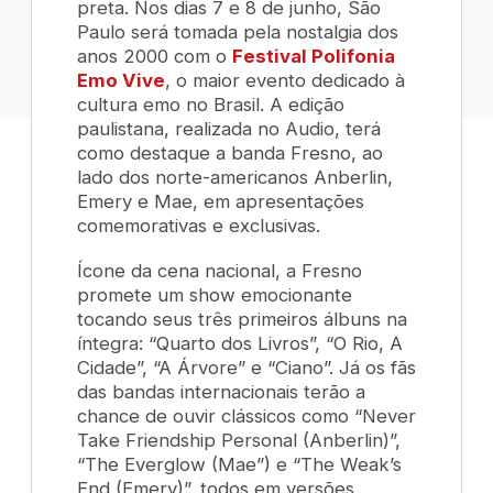
preta. Nos dias 7 e 8 de junho, São
Paulo será tomada pela nostalgia dos
anos 2000 com o
Festival Polifonia
Emo Vive
, o maior evento dedicado à
cultura emo no Brasil. A edição
paulistana, realizada no Audio, terá
como destaque a banda Fresno, ao
lado dos norte-americanos Anberlin,
Emery e Mae, em apresentações
comemorativas e exclusivas.
Ícone da cena nacional, a Fresno
promete um show emocionante
tocando seus três primeiros álbuns na
íntegra: “Quarto dos Livros”, “O Rio, A
Cidade”, “A Árvore” e “Ciano”. Já os fãs
das bandas internacionais terão a
chance de ouvir clássicos como “Never
Take Friendship Personal (Anberlin)”,
“The Everglow (Mae”) e “The Weak’s
End (Emery)”, todos em versões