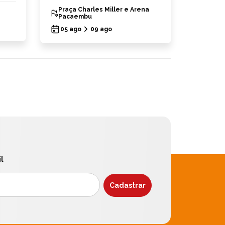
Praça Charles Miller e Arena
Bullg
Pacaembu
03 ag
05 ago
09 ago
l