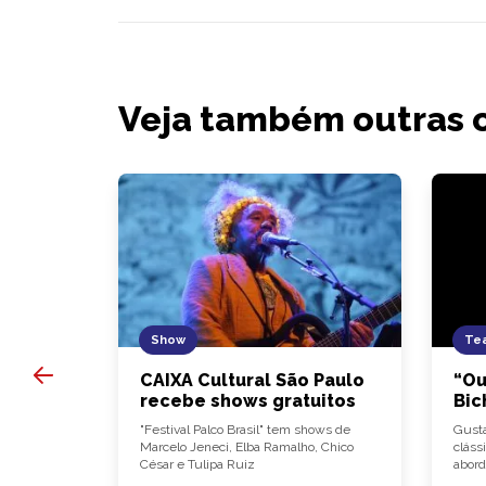
Veja também outras 
Show
Tea
 10
CAIXA Cultural São Paulo
“Ou
dápio
recebe shows gratuitos
Bic
lia
"Festival Palco Brasil" tem shows de
Gusta
ça carta de
Marcelo Jeneci, Elba Ramalho, Chico
cláss
César e Tulipa Ruiz
abord