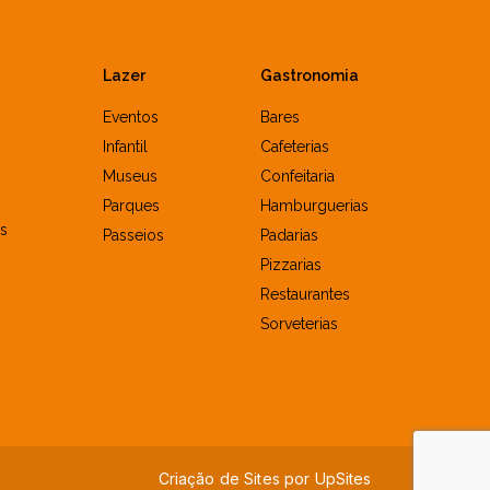
Lazer
Gastronomia
Eventos
Bares
Infantil
Cafeterias
Museus
Confeitaria
Parques
Hamburguerias
s
Passeios
Padarias
Pizzarias
Restaurantes
Sorveterias
Criação de Sites por
U
p
S
i
t
e
s