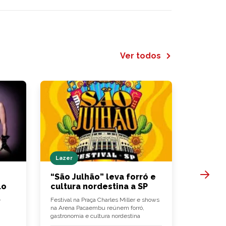
Ver todos
Lazer
Hamburg
“São Julhão” leva forró e
Bullgue
lo
cultura nordestina a SP
hambúr
-
Festival na Praça Charles Miller e shows
‘Fish Delig
na Arena Pacaembu reúnem forró,
chegam às 
gastronomia e cultura nordestina
hambúrgu