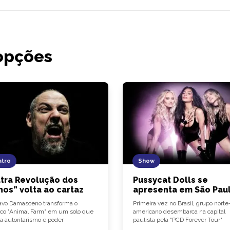
opções
tro
Show
tra Revolução dos
Pussycat Dolls se
hos” volta ao cartaz
apresenta em São Pau
vo Damasceno transforma o
Primeira vez no Brasil, grupo norte
ico "Animal Farm" em um solo que
americano desembarca na capital
a autoritarismo e poder
paulista pela "PCD Forever Tour"