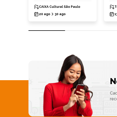
CAIXA Cultural São Paulo
T
20 ago
30 ago
1
N
Cad
rec