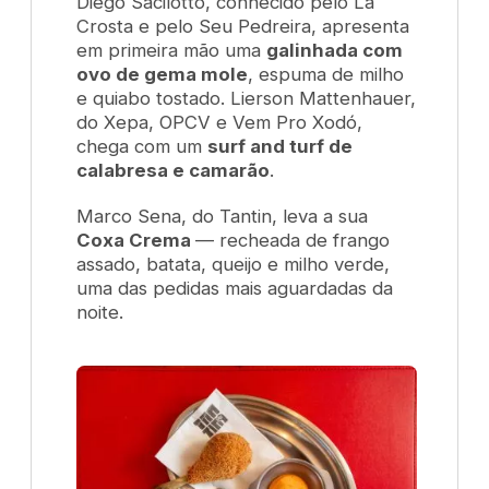
Diego Sacilotto, conhecido pelo
La
Crosta
e pelo
Seu Pedreira
, apresenta
em primeira mão uma
galinhada com
ovo de gema mole
, espuma de milho
e quiabo tostado. Lierson Mattenhauer,
do
Xepa, OPCV
e
Vem Pro Xodó
,
chega com um
surf and turf de
calabresa e camarão
.
Marco Sena, do
Tantin
, leva a sua
Coxa Crema
— recheada de frango
assado, batata, queijo e milho verde,
uma das pedidas mais aguardadas da
noite.