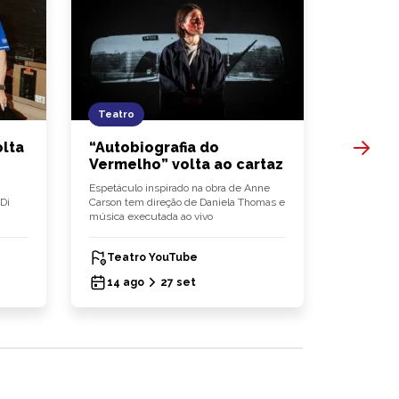
Teatro
Evento
lta
“Autobiografia do
“Expo 
Vermelho” volta ao cartaz
edição
anos
Espetáculo inspirado na obra de Anne
Di
Carson tem direção de Daniela Thomas e
Evento reún
música executada ao vivo
debates, 
iniciativas
Teatro YouTube
Parqu
14 ago
27 set
15 ag