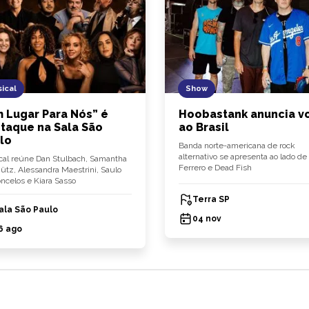
ical
Show
 Lugar Para Nós” é
Hoobastank anuncia vo
taque na Sala São
ao Brasil
lo
Banda norte-americana de rock
alternativo se apresenta ao lado de 
al reúne Dan Stulbach, Samantha
Ferrero e Dead Fish
tz, Alessandra Maestrini, Saulo
ncelos e Kiara Sasso
Terra SP
ala São Paulo
04 nov
6 ago