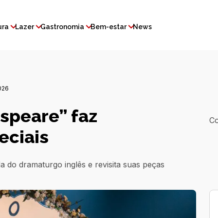
ura
Lazer
Gastronomia
Bem-estar
News
026
speare” faz
Co
eciais
da do dramaturgo inglês e revisita suas peças