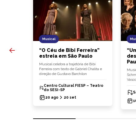
Musical
Mus
es
“O Céu de Bibi Ferreira”
“Um
gem
estreia em São Paulo
des
Pau
ito"
Musical celebra a trajetória de Bibi
a peça
Ferreira com texto de Gabriel Chalita e
Music
ônia
direção de Gustavo Barchilon
Schmü
Vasco
Centro Cultural FIESP – Teatro
ônia)
do SESI-SP
S
20 ago
20 set
1