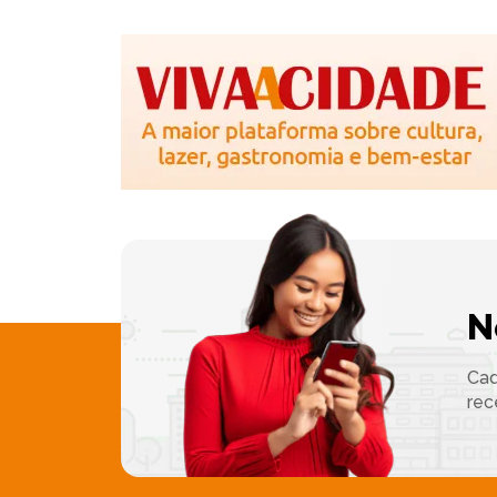
N
Cad
rec