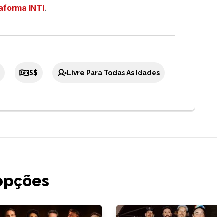
aforma INTI
.
$$
Livre Para Todas As Idades
opções