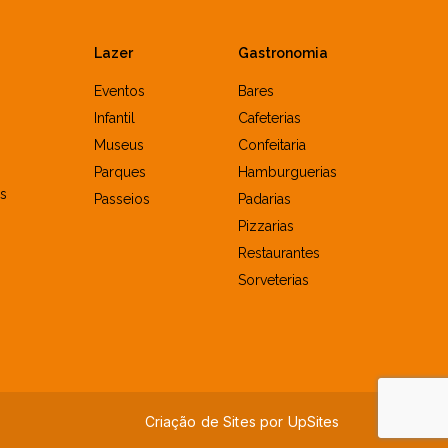
Lazer
Gastronomia
Eventos
Bares
Infantil
Cafeterias
Museus
Confeitaria
Parques
Hamburguerias
s
Passeios
Padarias
Pizzarias
Restaurantes
Sorveterias
Criação de Sites por
U
p
S
i
t
e
s