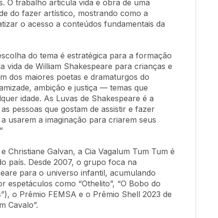
. O trabalho articula vida e obra de uma
ade do fazer artístico, mostrando como a
tizar o acesso a conteúdos fundamentais da
escolha do tema é estratégica para a formação
da vida de William Shakespeare para crianças e
 um dos maiores poetas e dramaturgos do
 amizade, ambição e justiça — temas que
lquer idade. As Luvas de Shakespeare é a
s pessoas que gostam de assistir e fazer
s a usarem a imaginação para criarem seus
”
e Christiane Galvan, a Cia Vagalum Tum Tum é
o país. Desde 2007, o grupo foca na
eare para o universo infantil, acumulando
r espetáculos como “Othelito”, “O Bobo do
es”), o Prêmio FEMSA e o Prêmio Shell 2023 de
m Cavalo”.