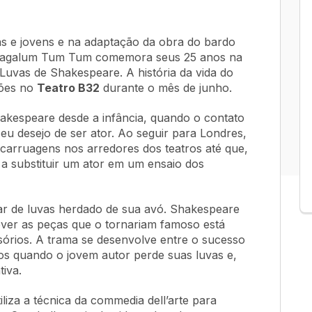
ças e jovens e na adaptação da obra do bardo
a Vagalum Tum Tum comemora seus 25 anos na
Luvas de Shakespeare. A história da vida do
ções no
Teatro B32
durante o mês de junho.
Shakespeare desde a infância, quando o contato
 desejo de ser ator. Ao seguir para Londres,
carruagens nos arredores dos teatros até que,
a substituir um ator em um ensaio dos
par de luvas herdado de sua avó. Shakespeare
ever as peças que o tornariam famoso está
sórios. A trama se desenvolve entre o sucesso
os quando o jovem autor perde suas luvas e,
iva.
iza a técnica da
commedia dell’arte
para