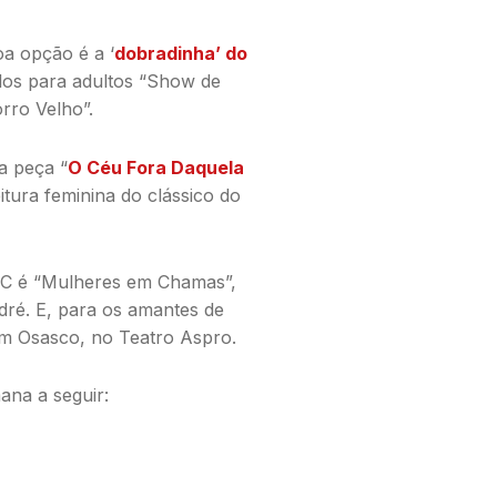
a opção é a ‘
dobradinha’ do
los para adultos “Show de
rro Velho”.
a peça “
O Céu Fora Daquela
tura feminina do clássico do
BC é “Mulheres em Chamas”,
dré. E, para os amantes de
 em Osasco, no Teatro Aspro.
ana a seguir: