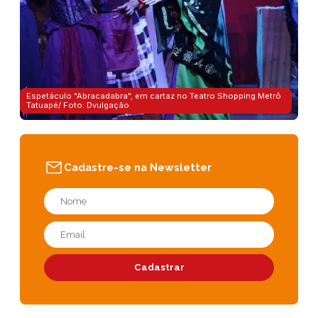
Espetáculo "Abracadabra", em cartaz no Teatro Shopping Metrô
Tatuapé/ Foto: Dvulgação
Cadastre-se na Newsletter