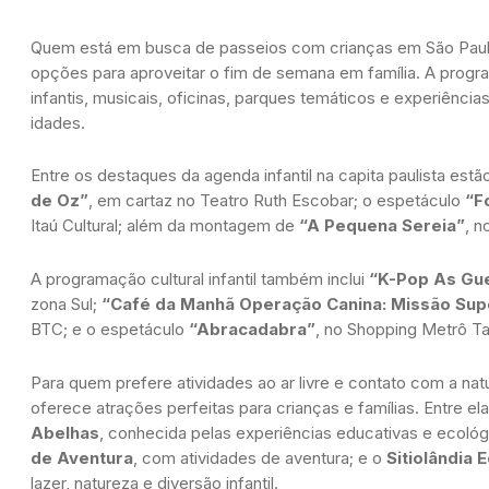
Quem está em busca de passeios com crianças em São Paul
opções para aproveitar o fim de semana em família. A prog
infantis, musicais, oficinas, parques temáticos e experiências
idades.
Entre os destaques da agenda infantil na capita paulista estã
de Oz”
, em cartaz no Teatro Ruth Escobar; o espetáculo
“Fo
Itaú Cultural; além da montagem de
“A Pequena Sereia”
, n
A programação cultural infantil também inclui
“K-Pop As Gue
zona Sul;
“Café da Manhã Operação Canina: Missão Sup
BTC; e o espetáculo
“Abracadabra”
, no Shopping Metrô T
Para quem prefere atividades ao ar livre e contato com a na
oferece atrações perfeitas para crianças e famílias. Entre el
Abelhas
, conhecida pelas experiências educativas e ecológ
de Aventura
, com atividades de aventura; e o
Sitiolândia 
lazer, natureza e diversão infantil.