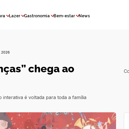
ura
Lazer
Gastronomia
Bem-estar
News
 2026
anças” chega ao
Co
interativa é voltada para toda a família