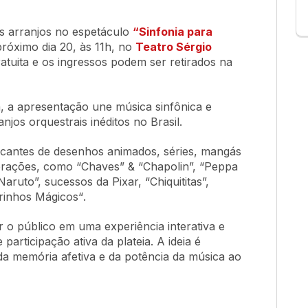
os arranjos no espetáculo
“Sinfonia para
róximo dia 20, às 11h, no
Teatro Sérgio
ratuita e os ingressos podem ser retirados na
a, a apresentação une música sinfônica e
jos orquestrais inéditos no Brasil.
arcantes de desenhos animados, séries, mangás
erações, como “Chaves” & “Chapolin”, “Peppa
Naruto”, sucessos da Pixar, “Chiquititas”,
drinhos Mágicos
“
.
 o público em uma experiência interativa e
 participação ativa da plateia. A ideia é
da memória afetiva e da potência da música ao