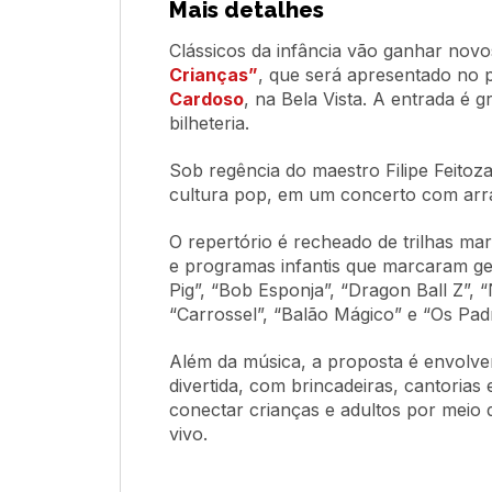
Mais detalhes
Clássicos da infância vão ganhar nov
Crianças”
, que será apresentado no p
Cardoso
, na Bela Vista. A entrada é g
bilheteria.
Sob regência do maestro Filipe Feitoz
cultura pop, em um concerto com arran
O repertório é recheado de trilhas m
e programas infantis que marcaram g
Pig”, “Bob Esponja”, “Dragon Ball Z”, “
“Carrossel”, “Balão Mágico” e “Os Pa
Além da música, a proposta é envolver
divertida, com brincadeiras, cantorias e
conectar crianças e adultos por meio 
vivo.