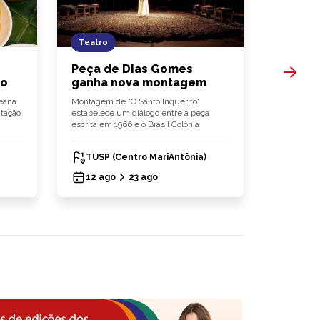
Teatro
Concert
Peça de Dias Gomes
Osesp 
ro
ganha nova montagem
Lazaro
reana
Montagem de "O Santo Inquérito"
Regente bú
tação
estabelece um diálogo entre a peça
Rachmanino
escrita em 1966 e o Brasil Colônia
coreana in
TUSP (Centro MariAntônia)
Sala 
12 ago
23 ago
06 ag