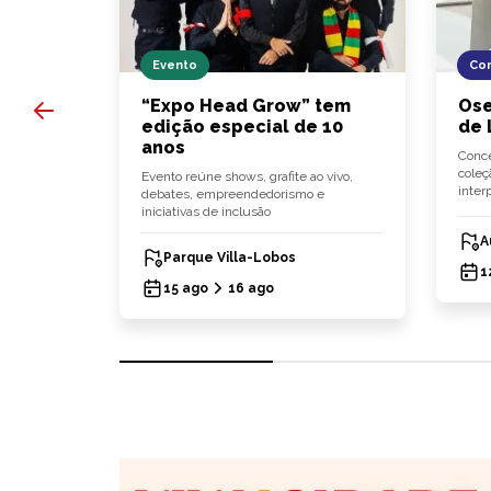
Evento
Co
ares e
“Expo Head Grow” tem
Ose
na
edição especial de 10
de 
anos
Conce
coleç
Evento reúne shows, grafite ao vivo,
inter
 pratos e
debates, empreendedorismo e
e agosto
iniciativas de inclusão
A
 zona
Parque Villa-Lobos
1
15 ago
16 ago