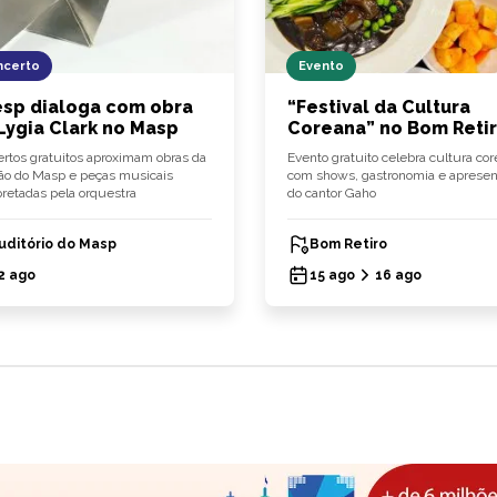
ncerto
Evento
sp dialoga com obra
“Festival da Cultura
Lygia Clark no Masp
Coreana” no Bom Reti
rtos gratuitos aproximam obras da
Evento gratuito celebra cultura co
ão do Masp e peças musicais
com shows, gastronomia e apresen
pretadas pela orquestra
do cantor Gaho
uditório do Masp
Bom Retiro
2 ago
15 ago
16 ago