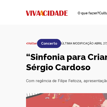
O que fazer?
Cult
Concerto
ÚLTIMA MODIFICAÇÃO ABRIL 27,
Voltar
“Sinfonia para Cri
Sérgio Cardoso
Com regência de Filipe Feitoza, apresentação 