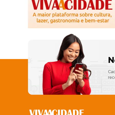
N
Cad
rec