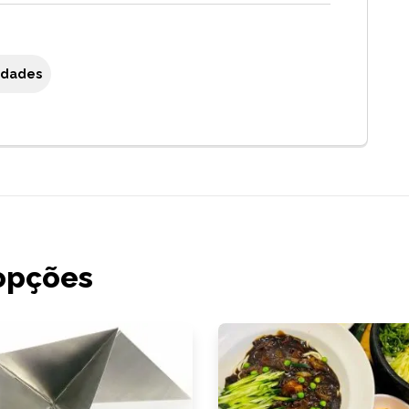
 Idades
opções